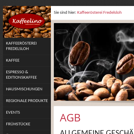
Sie sind hier:
Kaffeerösterei Fredelsloh
KAFFEERÖSTEREI
FREDELSLOH
KAFFEE
ESPRESSO &
EDITIONSKAFFEE
HAUSMISCHUNGEN
REGIONALE PRODUKTE
EVENTS
AGB
FRÜHSTÜCKE
ALLGEMEINE GESCH