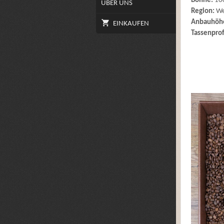
Bohne:
10
ÜBER UNS
Region:
We
Anbauhöh
EINKAUFEN
Tassenprof