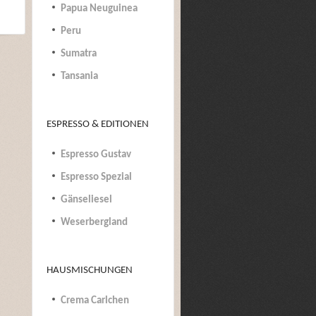
Papua Neuguinea
Peru
Sumatra
Tansania
ESPRESSO & EDITIONEN
Espresso Gustav
Espresso Spezial
Gänseliesel
Weserbergland
HAUSMISCHUNGEN
Crema Carlchen