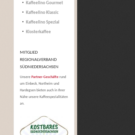
Kaffeelino Gourmet
Kaffeelino Klassic
Kaffeelino Spezial
Klosterkaffee
MITGLIED
REGIONALVERBAND
SÜDNIEDERSACHSEN
Unsere
Partner-Geschäfte
rund
um Einbeck, Northeim und
Hardegsen bieten auch in Ihrer
Nähe unsere Kaffeespezialitäten
an.