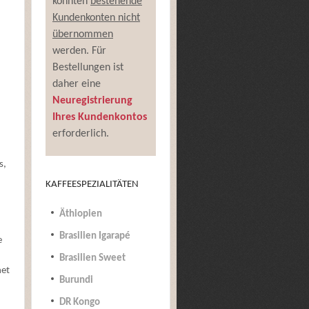
konnten
bestehende
Kundenkonten nicht
übernommen
werden. Für
Bestellungen ist
daher eine
Neuregistrierung
Ihres Kundenkontos
erforderlich.
s,
KAFFEESPEZIALITÄTEN
Äthiopien
Brasilien Igarapé
e
Brasilien Sweet
net
Burundi
DR Kongo