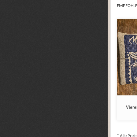
EMPFOHLE
Viere
* Alle Preis