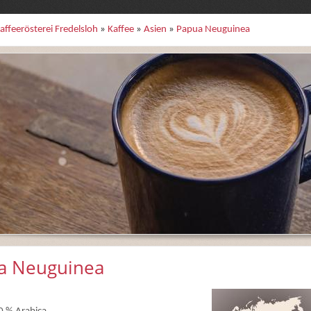
affeerösterei Fredelsloh
»
Kaffee
»
Asien
»
Papua Neuguinea
a Neuguinea