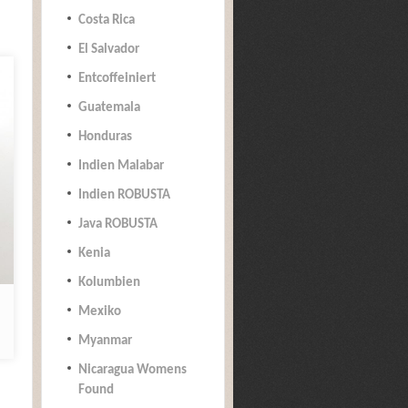
Costa Rica
El Salvador
Entcoffeiniert
Guatemala
Honduras
Indien Malabar
Indien ROBUSTA
Java ROBUSTA
Kenia
Kolumbien
Mexiko
Myanmar
Nicaragua Womens
Found