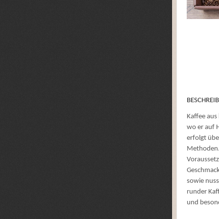
BESCHREI
Kaffee aus
wo er auf 
erfolgt üb
Methoden. 
Voraussetz
Geschmackl
sowie nuss
runder Kaf
und beson