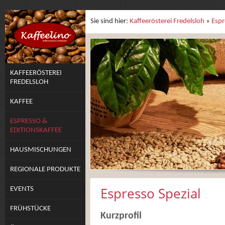
Sie sind hier:
Kaffeerösterei Fredelsloh
»
Espr
KAFFEERÖSTEREI
FREDELSLOH
KAFFEE
ESPRESSO &
EDITIONSKAFFEE
HAUSMISCHUNGEN
REGIONALE PRODUKTE
Espresso Spezial
EVENTS
FRÜHSTÜCKE
Kurzprofil