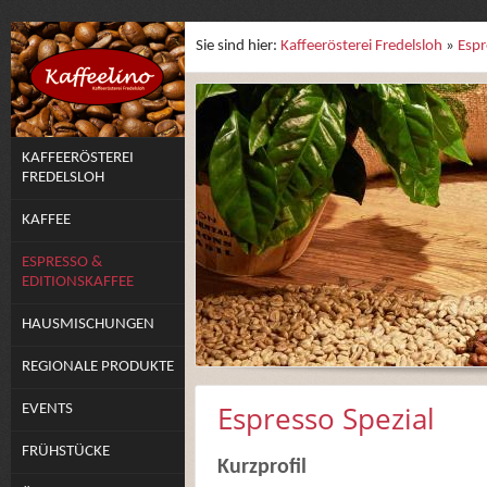
Sie sind hier:
Kaffeerösterei Fredelsloh
»
Espr
KAFFEERÖSTEREI
FREDELSLOH
KAFFEE
ESPRESSO &
EDITIONSKAFFEE
HAUSMISCHUNGEN
REGIONALE PRODUKTE
Espresso Spezial
EVENTS
FRÜHSTÜCKE
Kurzprofil