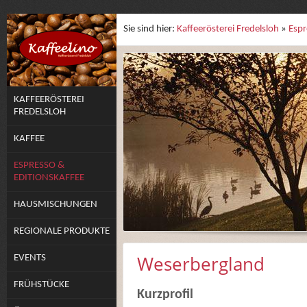
Sie sind hier:
Kaffeerösterei Fredelsloh
»
Espr
KAFFEERÖSTEREI
FREDELSLOH
KAFFEE
ESPRESSO &
EDITIONSKAFFEE
HAUSMISCHUNGEN
REGIONALE PRODUKTE
Weserbergland
EVENTS
FRÜHSTÜCKE
Kurzprofil