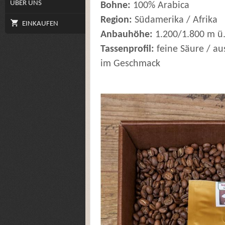
ÜBER UNS
Bohne:
100% Arabica
Region:
Südamerika / Afrika
EINKAUFEN
Anbauhöhe:
1.200/1.800 m ü
Tassenprofil:
feine Säure / a
im Geschmack