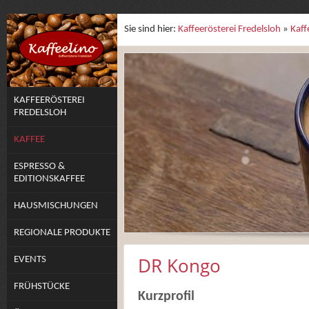
Sie sind hier:
Kaffeerösterei Fredelsloh
»
Kaff
KAFFEERÖSTEREI
FREDELSLOH
KAFFEE
ESPRESSO &
EDITIONSKAFFEE
HAUSMISCHUNGEN
REGIONALE PRODUKTE
DR Kongo
EVENTS
FRÜHSTÜCKE
Kurzprofil