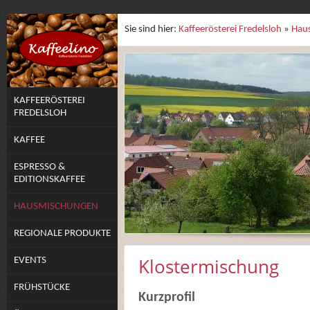
Sie sind hier:
Kaffeerösterei Fredelsloh
»
Hau
KAFFEERÖSTEREI
FREDELSLOH
KAFFEE
ESPRESSO &
EDITIONSKAFFEE
HAUSMISCHUNGEN
REGIONALE PRODUKTE
Klostermischung
EVENTS
FRÜHSTÜCKE
Kurzprofil