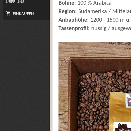
ÜBER UNS
Bohne:
100 % Arabica
Region:
Südamerika / Mittela
EINKAUFEN
Anbauhöhe:
1200 - 1500 m ü.
Tassenprofil:
nussig / ausgew