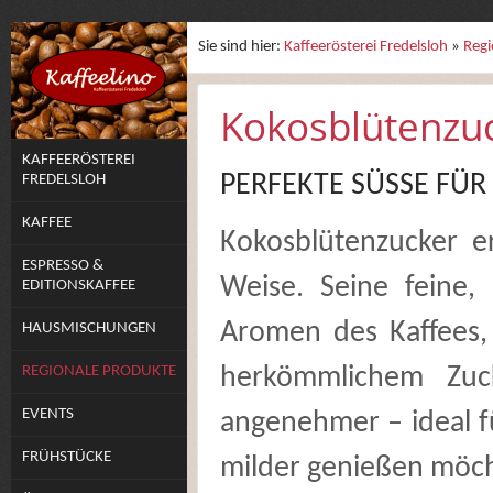
Sie sind hier:
Kaffeerösterei Fredelsloh
»
Regi
Kokosblütenzu
KAFFEERÖSTEREI
PERFEKTE SÜSSE FÜR 
FREDELSLOH
KAFFEE
Kokosblütenzucker e
ESPRESSO &
Weise. Seine feine, 
EDITIONSKAFFEE
Aromen des Kaffees,
HAUSMISCHUNGEN
REGIONALE PRODUKTE
herkömmlichem Zuc
EVENTS
angenehmer – ideal fü
FRÜHSTÜCKE
milder genießen möc